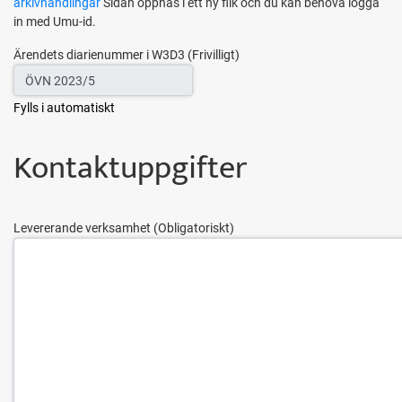
arkivhandlingar
Sidan öppnas i ett ny flik och du kan behöva logga
in med Umu-id.
Ärendets diarienummer i W3D3
Fylls i automatiskt
Kontaktuppgifter
Levererande verksamhet